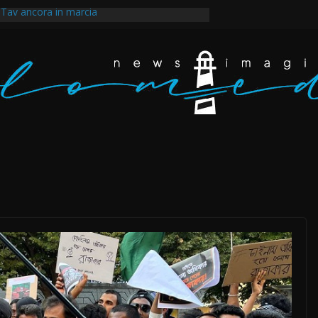
Tav ancora in marcia
identale dopo la guerra imposta all’Iran e il
o degli scarafaggi ha messo al muro il
 dappertutto. Eravamo dappertutto
i Fakir, il tempo della rabbia e della rivolta a