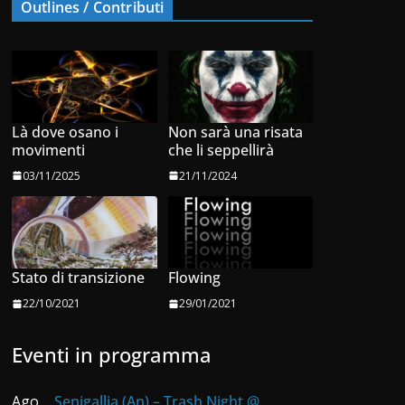
Outlines / Contributi
Là dove osano i
Non sarà una risata
movimenti
che li seppellirà
03/11/2025
21/11/2024
Stato di transizione
Flowing
22/10/2021
29/01/2021
Eventi in programma
Ago
Senigallia (An) – Trash Night @