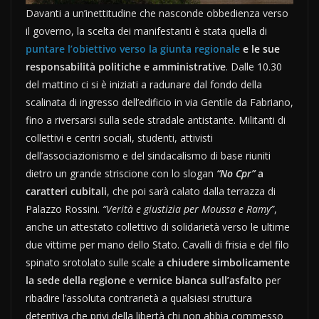
Davanti a un’inettitudine che nasconde obbedienza verso
il governo, la scelta dei manifestanti è stata quella di
puntare l’obiettivo verso la giunta regionale
e le sue
responsabilità politiche e amministrative
. Dalle 10.30
del mattino ci si è iniziati a radunare dal fondo della
scalinata di ingresso dell’edificio in via Gentile da Fabriano,
fino a riversarsi sulla sede stradale antistante. Militanti di
collettivi e centri sociali, studenti, attivisti
dell’associazionismo e del sindacalismo di base riuniti
dietro un grande striscione con lo slogan
“No Cpr”
a
caratteri cubitali
, che poi sarà calato dalla terrazza di
Palazzo Rossini.
“Verità e giustizia per Moussa e Ramy”
,
anche un attestato collettivo di solidarietà verso le ultime
due vittime per mano dello Stato. Cavalli di frisia e del filo
spinato srotolato sulle scale
a chiudere simbolicamente
la sede della regione
e
vernice bianca sull’asfalto
per
ribadire l’assoluta contrarietà a qualsiasi struttura
detentiva che privi della libertà chi non abbia commesso