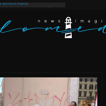
 ancora in marcia
ntale dopo la guerra imposta all’Iran e il
egli scarafaggi ha messo al muro il
ppertutto. Eravamo dappertutto
akir, il tempo della rabbia e della rivolta a