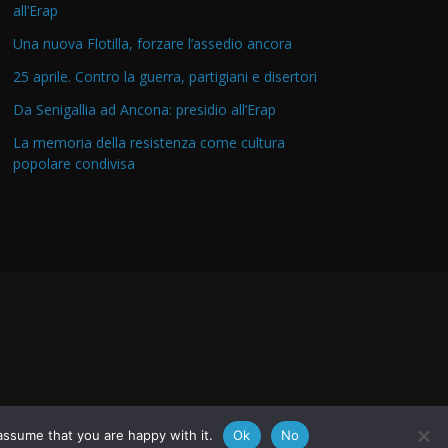
all’Erap
Una nuova Flotilla, forzare l’assedio ancora
25 aprile. Contro la guerra, partigiani e disertori
Da Senigallia ad Ancona: presidio all’Erap
La memoria della resistenza come cultura
popolare condivisa
assume that you are happy with it.
Ok
No