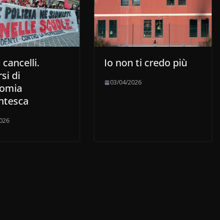
 cancelli.
Io non ti credo più
si di
03/04/2026
omia
ntesca
026