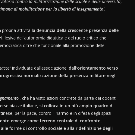
vatorio contro la militarizzazione delle scuole e delle università
,
ttimana di mobilitazione per la libertà di insegnamento’
,
a propria attività
la denuncia della crescente presenza delle
ri
, lesiva dell’autonomia didattica e del ruolo critico che
 democratica oltre che funzionale alla promozione delle
nacce”
individuate dall’associazione:
dall’orientamento verso
 progressiva normalizzazione della presenza militare negli
segnamento
‘
, che ha visto azioni concrete da parte dei docenti
erse piazze italiane,
si colloca in un più ampio quadro di
inese, per la pace, contro il riarmo e in difesa degli spazi
mento emerge come terreno centrale di confronto,
alle forme di controllo sociale e alla ridefinizione degli