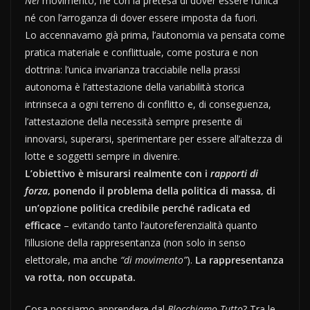
Nel
movimento, né con la pretesa di dover essere l’unica
né con l’arroganza di dover essere imposta da fuori.
Lo accennavamo già prima, l’autonomia va pensata come
pratica materiale e conflittuale, come postura e non
dottrina: l’unica invarianza tracciabile nella prassi
autonoma è l’attestazione della variabilità storica
intrinseca a ogni terreno di conflitto e, di conseguenza,
l’attestazione della necessità sempre presente di
innovarsi, superarsi, sperimentare per essere all’altezza di
lotte e soggetti sempre in divenire.
L’obiettivo è misurarsi realmente con i
rapporti di
forza
, ponendo il problema della politica di massa, di
un’opzione politica credibile perché radicata ed
efficace
– evitando tanto l’autoreferenzialità quanto
l’illusione della rappresentanza (non solo in senso
elettorale, ma anche
“di movimento”
).
La rappresentanza
va rotta, non occupata.
Cosa possiamo apprendere dal
Blocchiamo Tutto
? Tra le