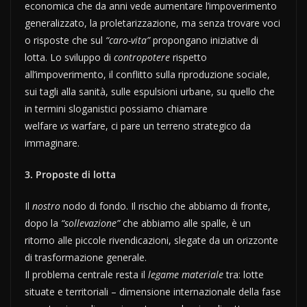
economica che da anni vede aumentare l’impoverimento
generalizzato, la proletarizzazione, ma senza trovare voci
o risposte che sul
“caro-vita”
propongano iniziative di
lotta. Lo sviluppo di
contropotere
rispetto
all’impoverimento, il conflitto sulla riproduzione sociale,
sui tagli alla sanità, sulle espulsioni urbane, su quello che
in termini sloganistici possiamo chiamare
welfare
vs
warfare, ci pare un terreno strategico da
immaginare.
3. Proposte di lotta
Il
nostro
nodo di fondo. Il rischio che abbiamo di fronte,
dopo la
“sollevazione”
che abbiamo alle spalle, è un
ritorno alle piccole rivendicazioni, slegate da un orizzonte
di trasformazione generale.
Il problema centrale resta il
legame materiale
tra: lotte
situate e territoriali – dimensione internazionale della fase