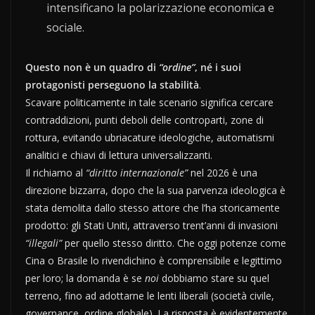
intensificano la polarizzazione economica e
sociale.
Questo non è un quadro di
“ordine”
, né i suoi
protagonisti perseguono la stabilità
.
Scavare politicamente in tale scenario significa cercare
contraddizioni, punti deboli delle controparti, zone di
rottura, evitando ubriacature ideologiche, automatismi
analitici e chiavi di lettura universalizzanti.
Il richiamo al
“diritto internazionale”
nel 2026 è una
direzione bizzarra, dopo che la sua parvenza ideologica è
stata demolita dallo stesso attore che l’ha storicamente
prodotto: gli Stati Uniti, attraverso trent’anni di invasioni
“illegali”
per quello stesso diritto. Che oggi potenze come
Cina o Brasile lo rivendichino è comprensibile e legittimo
per loro; la domanda è se
noi
dobbiamo stare su quel
terreno, fino ad adottarne le lenti liberali (società civile,
governance, ordine globale). La risposta è evidentemente