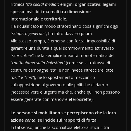
ritmica
“da social media”
; enigmi organizzativi; legami
spesso invisibili ma reali tra dimensione
internazionale e territoriale
.
Ha riqualificato in modo straordinario cosa significhi oggi
“sciopero generale”
, ha fatto davvero paura.
Allo stesso tempo, è emersa con forza l’impossibilità di
garantire una durata a quel sommovimento attraverso
“scorciatoie”
: né la semplice linearità monotematica del
“continuiamo sulla Palestina”
(come se si trattasse di
costruire campagne
“su”
, e non invece intrecciare lotte
“per”
e
“con”
), né lo spostamento meccanico
sull’opposizione al governo o alle politiche di riarmo
(necessità vere e urgenti ma che, anche qui, non possono
essere generate con manovre eterodirette).
Le persone si mobilitano se percepiscono che la loro
azione
conta
, se incide sui rapporti di forza
.
In tal senso, anche la scorciatoia elettoralistica – tra