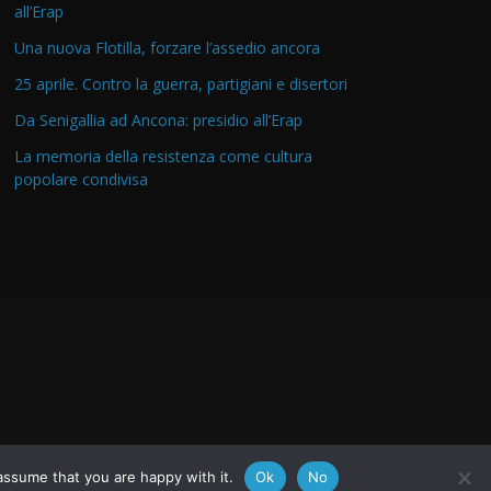
all’Erap
Una nuova Flotilla, forzare l’assedio ancora
25 aprile. Contro la guerra, partigiani e disertori
Da Senigallia ad Ancona: presidio all’Erap
La memoria della resistenza come cultura
popolare condivisa
assume that you are happy with it.
Ok
No