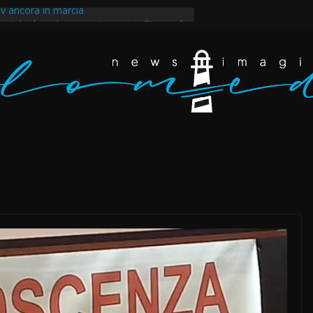
v ancora in marcia
ntale dopo la guerra imposta all’Iran e il
egli scarafaggi ha messo al muro il
ppertutto. Eravamo dappertutto
akir, il tempo della rabbia e della rivolta a