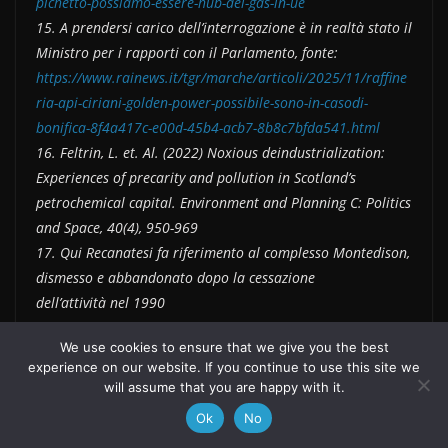
pichetto-possiamo-essere-hub-del-gas-in-ue
15. A prendersi carico dell’interrogazione è in realtà stato il
Ministro per i rapporti con il Parlamento, fonte:
https://www.rainews.it/tgr/marche/articoli/2025/11/raffine
ria-api-ciriani-golden-power-possibile-sono-in-casodi-
bonifica-8f4a417c-e00d-45b4-acb7-8b8c7bfda541.html
16. Feltrin, L. et. Al. (2022) Noxious deindustrialization:
Experiences of precarity and pollution in Scotland’s
petrochemical capital. Environment and Planning C: Politics
and Space, 40(4), 950-969
17. Qui Recanatesi fa riferimento al complesso Montedison,
dismesso e abbandonato dopo la cessazione
dell’attività nel 1990
We use cookies to ensure that we give you the best
experience on our website. If you continue to use this site we
will assume that you are happy with it.
Ok
No
Pensare e agire l’autonomia costituente