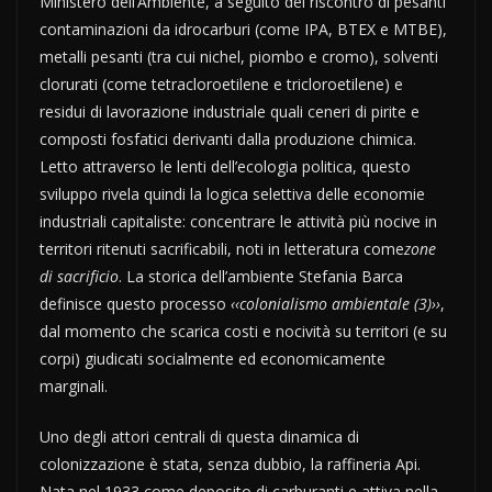
Ministero dell’Ambiente, a seguito del riscontro di pesanti
contaminazioni da idrocarburi (come IPA, BTEX e MTBE),
metalli pesanti (tra cui nichel, piombo e cromo), solventi
clorurati (come tetracloroetilene e tricloroetilene) e
residui di lavorazione industriale quali ceneri di pirite e
composti fosfatici derivanti dalla produzione chimica.
Letto attraverso le lenti dell’ecologia politica, questo
sviluppo rivela quindi la logica selettiva delle economie
industriali capitaliste: concentrare le attività più nocive in
territori ritenuti sacrificabili, noti in letteratura come
zone
di sacrificio
. La storica dell’ambiente Stefania Barca
definisce questo processo
‹‹colonialismo ambientale (3)››
,
dal momento che scarica costi e nocività su territori (e su
corpi) giudicati socialmente ed economicamente
marginali.
Uno degli attori centrali di questa dinamica di
colonizzazione è stata, senza dubbio, la raffineria Api.
Nata nel 1933 come deposito di carburanti e attiva nella