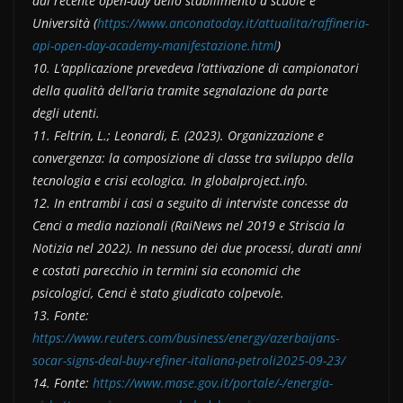
dal recente open-day dello stabilimento a scuole e
Università (
https://www.anconatoday.it/attualita/raffineria-
api-open-day-academy-manifestazione.html
)
10. L’applicazione prevedeva l’attivazione di campionatori
della qualità dell’aria tramite segnalazione da parte
degli utenti.
11. Feltrin, L.; Leonardi, E. (2023). Organizzazione e
convergenza: la composizione di classe tra sviluppo della
tecnologia e crisi ecologica. In globalproject.info.
12. In entrambi i casi a seguito di interviste concesse da
Cenci a media nazionali (RaiNews nel 2019 e Striscia la
Notizia nel 2022). In nessuno dei due processi, durati anni
e costati parecchio in termini sia economici che
psicologici, Cenci è stato giudicato colpevole.
13. Fonte:
https://www.reuters.com/business/energy/azerbaijans-
socar-signs-deal-buy-refiner-italiana-petroli2025-09-23/
14. Fonte:
https://www.mase.gov.it/portale/-/energia-