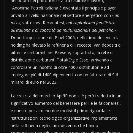
nel boom del patto fordista tra capitale e lavoro,
l’Anonima Petroli Italiana è diventata il principale player
privato a livello nazionale nel settore energetico con
‹‹un
mix››
, sottolinea Recanatesi,
‹‹di capitalismo familistico
all’italiana e di capacità da multinazionale del petrolio››.
Dopo l’acquisizione di IP nel 2005, nell’ultimo decennio la
holding ha rilevato la raffineria di Treccate, vari depositi di
bitumi e carburanti nel Paese e, soprattutto, la rete di
distribuzione carburanti Total/Erg e Esso, arrivando a
controllare un indotto di oltre 4000 distributori e ad
impiegare più di 1400 dipendenti, con un fatturato di 9,6
miliardi di euro nel 2023.
La crescita del marchio Api/IP non si è però tradotta in un
significativo aumento del benessere per i e le falconaresi,
e questo per almeno due motivi: il primo riguarda le
ristrutturazioni tecnologico-organizzative implementate
nella raffineria negli ultimi decenni, che hanno
comportato una riduzione della presenza di manodopera