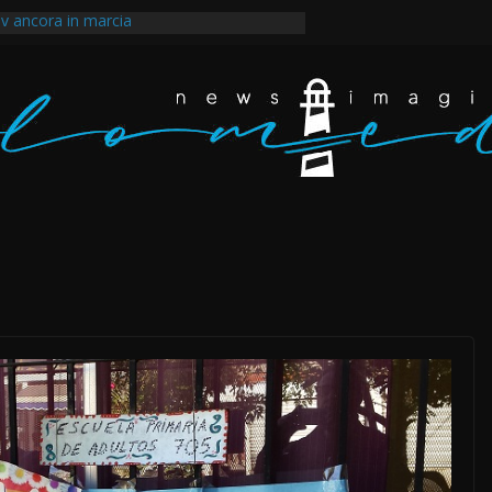
v ancora in marcia
ntale dopo la guerra imposta all’Iran e il
egli scarafaggi ha messo al muro il
ppertutto. Eravamo dappertutto
akir, il tempo della rabbia e della rivolta a