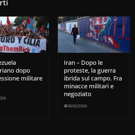
rti
ezuela
Iran – Dopo le
ariano dopo
proteste, la guerra
essione militare
ibrida sul campo. Fra
minacce militari e
negoziato
026
06/02/2026