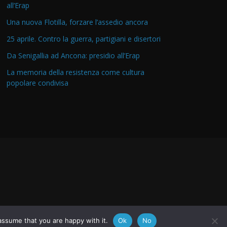
all’Erap
Una nuova Flotilla, forzare l’assedio ancora
25 aprile. Contro la guerra, partigiani e disertori
Da Senigallia ad Ancona: presidio all’Erap
La memoria della resistenza come cultura
popolare condivisa
assume that you are happy with it.
Ok
No