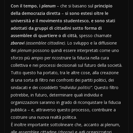
Con il tempo, i
plenum
– che si basano sul
principio
della democrazia diretta
–
si sono estesi oltre le
università e il movimento studentesco, e sono stati
adottati da gruppi di cittadini sotto forma di
assemblee di quartiere o di città
, spesso chiamate
zborovi
(assemblee cittadine)
. Lo sviluppo e la diffusione
dei
plenum
possono quindi essere interpretati come uno
sforzo più ampio per ricostruire la fiducia nella cura
collettiva e nei processi decisionali sul futuro della società.
Tutto questo ha portato, tra le altre cose, alla creazione
di una sorta di filtro nei confronti dei partiti politici, dei
sindacati e dei cosiddetti
“individui politici”
. Questo filtro
potrebbe, in futuro, determinare quali individui e
organizzazioni saranno in grado di riconquistare la fiducia
pubblica – e, attraverso questo processo, contribuire a
costruire una nuova realtà politica.
È inoltre importante sottolineare che, accanto ai plenum,
alle assemblee cittadine
(zborovi)
e agli organizzatori