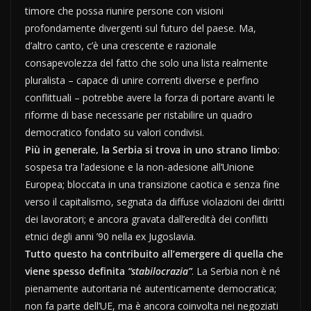
timore che possa riunire persone con visioni
profondamente divergenti sul futuro del paese. Ma,
d’altro canto, c’è una crescente e razionale
consapevolezza del fatto che solo una lista realmente
pluralista – capace di unire correnti diverse e perfino
conflittuali – potrebbe avere la forza di portare avanti le
riforme di base necessarie per ristabilire un quadro
democratico fondato su valori condivisi.
Più in generale, la Serbia si trova in uno strano limbo
:
sospesa tra l’adesione e la non-adesione all’Unione
Europea; bloccata in una transizione caotica e senza fine
verso il capitalismo, segnata da diffuse violazioni dei diritti
dei lavoratori; e ancora gravata dall’eredità dei conflitti
etnici degli anni ’90 nella ex Jugoslavia.
Tutto questo ha contribuito all’emergere di quella che
viene spesso definita
“stabilocrazia”
. La Serbia non è né
pienamente autoritaria né autenticamente democratica;
non fa parte dell’UE, ma è ancora coinvolta nei negoziati