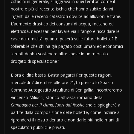
cittadini in generale, si aggrava in quei territori come il
nostro e più di recente Ischia che hanno subito danni
ingenti dalle recenti catastrofi dovute ad alluvioni e frane.
L’aumento drastico dei consumi di acqua, metano ed
elettricità, necessari per lavare via il fango e riscaldare le
case dall’umidità, quanto peserà sulle future bollette? È
tollerabile che chi ha già pagato costi umani ed economici
terribili debba sostenere altre spese in un mercato
drogato di speculazione?
È ora di dire basta. Basta pagare! Per queste ragioni,
mercoledì 7 dicembre alle ore 21;15 presso lo Spazio
Comune Autogestito Arvultura di Senigallia, incontreremo
Vincenzo Miliucci, storico attivista romano della
Campagna per il clima, fuori dal fossile
che ci spiegherà a
partite dalla composizione delle bollette, come iniziare a
riprenderci il nostro denaro e non darlo più nelle mani di
speculatori pubblici e privati.