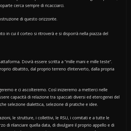
roparte cerca sempre di ricacciarci.
struzione di questo orizzonte.
in cui il corteo si ritroverà e si disporrà nella piazza del
ttaforma. Dovrà essere scritta a “mille mani e mille teste”.
prio dibattito, dal proprio terreno d’interverto, dalla propria
eggeremo e ci ascolteremo. Così inizieremo a metterci nelle
sere capacità di relazione tra spaccati diversi ed eterogenei del
 selezione dialettica, selezione di pratiche e idee.
oni, le strutture, i collettivi, le RSU, i comitati e a tutte le
di rilanciare quella data, di divulgare il proprio appello e di