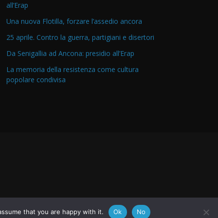
all’Erap
Una nuova Flotilla, forzare l’assedio ancora
25 aprile. Contro la guerra, partigiani e disertori
Da Senigallia ad Ancona: presidio all’Erap
La memoria della resistenza come cultura
popolare condivisa
assume that you are happy with it.
Ok
No