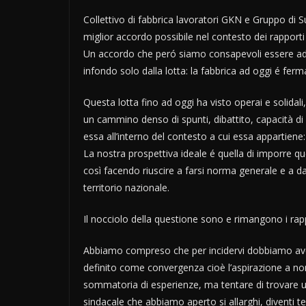
Collettivo di fabbrica lavoratori GKN e Gruppo di S
miglior accordo possibile nel contesto dei rapporti
Un accordo che peró siamo consapevoli essere ad o
infondo solo dalla lotta: la fabbrica ad oggi é ferm
Questa lotta fino ad oggi ha visto operai e solidali
un cammino denso di spunti, dibattito, capacità di si
essa all’interno del contesto a cui essa appartiene: a
La nostra prospettiva ideale é quella di imporre qu
così facendo riuscire a farsi norma generale e a da
territorio nazionale.
Il nocciolo della questione sono e rimangono i rapp
Abbiamo compreso che per incidervi dobbiamo aver
definito come convergenza cioè l’aspirazione a no
sommatoria di esperienze, ma tentare di trovare una
sindacale che abbiamo aperto si allarghi, diventi terr