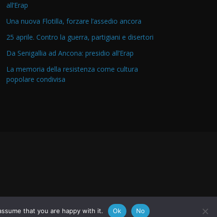
all’Erap
Una nuova Flotilla, forzare l’assedio ancora
25 aprile. Contro la guerra, partigiani e disertori
Da Senigallia ad Ancona: presidio all’Erap
La memoria della resistenza come cultura
popolare condivisa
assume that you are happy with it.
Ok
No