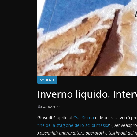
AMBIENTE
Inverno liquido. Inte
04/04/2023
Giovedì 6 aprile al
Csa Sisma
di Macerata verrà pre
fine della stagione dello sci di massa
‘ (Deriveappr
Appennini) imprenditori, operatori e testimoni del m