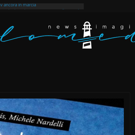
v ancora in marcia
ntale dopo la guerra imposta all’Iran e il
egli scarafaggi ha messo al muro il
ppertutto. Eravamo dappertutto
akir, il tempo della rabbia e della rivolta a