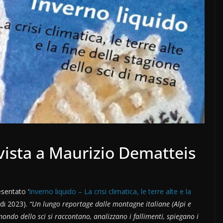
rvista a Maurizio Dematteis
sentato ‘
Inverno liquido – La crisi climatica, le terre alte e la
odi 2023).
“Un lungo reportage dalle montagne italiane (Alpi e
ondo dello sci si raccontano, analizzano i fallimenti, spiegano i