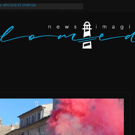
 ancora in marcia
ntale dopo la guerra imposta all’Iran e il
egli scarafaggi ha messo al muro il
ppertutto. Eravamo dappertutto
akir, il tempo della rabbia e della rivolta a