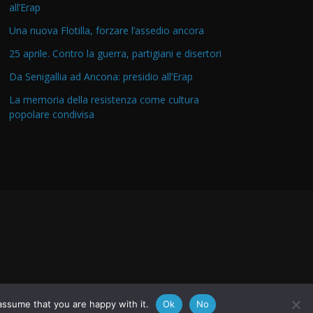
all’Erap
Una nuova Flotilla, forzare l’assedio ancora
25 aprile. Contro la guerra, partigiani e disertori
Da Senigallia ad Ancona: presidio all’Erap
La memoria della resistenza come cultura
popolare condivisa
assume that you are happy with it.
Ok
No