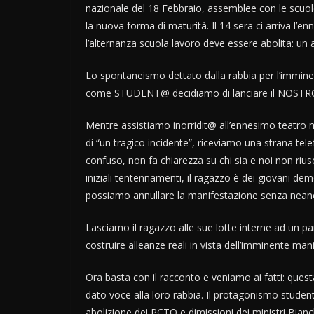
nazionale del 18 Febbraio, assemblee con le scuol
la nuova forma di maturità. Il 14 sera ci arriva l’e
l’alternanza scuola lavoro deve essere abolita: un 
Lo spontaneismo dettato dalla rabbia per l’imminen
come STUDENT@ decidiamo di lanciare il NOSTR
Mentre assistiamo inorridit@ all’ennesimo teatro me
di “un tragico incidente”, riceviamo una strana telef
confuso, non fa chiarezza su chi sia e noi non riusci
iniziali tentennamenti, il ragazzo è dei giovani de
possiamo annullare la manifestazione senza neanche
Lasciamo il ragazzo alle sue lotte interne ad un pa
costruire alleanze reali in vista dell’imminente man
Ora basta con il racconto e veniamo ai fatti: ques
dato voce alla loro rabbia. Il protagonismo studen
abolizione dei PCTO e dimissioni dei ministri Bian