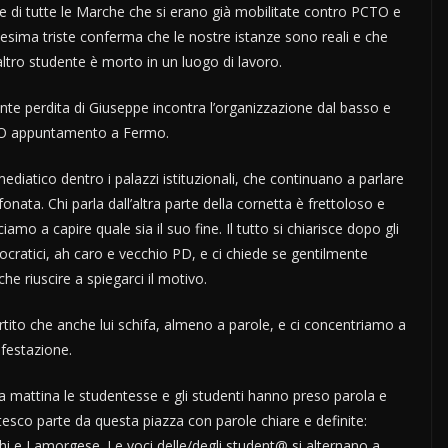
e di tutte le Marche che si erano già mobilitate contro PCTO e
nnesima triste conferma che le nostre istanze sono reali e che
altro studente è morto in un luogo di lavoro.
te perdita di Giuseppe incontra l’organizzazione dal basso e
O appuntamento a Fermo.
diatico dentro i palazzi istituzionali, che continuano a parlare
onata. Chi parla dall’altra parte della cornetta è frettoloso e
amo a capire quale sia il suo fine. Il tutto si chiarisce dopo gli
mocratici, ah caro e vecchio PD, e ci chiede se gentilmente
 riuscire a spiegarci il motivo.
rtito che anche lui schifa, almeno a parole, e ci concentriamo a
ifestazione.
ta mattina le studentesse e gli studenti hanno preso parola e
tesco parte da questa piazza con parole chiare e definite:
chi e Lamorgese. Le voci delle/degli student@ si alternano a