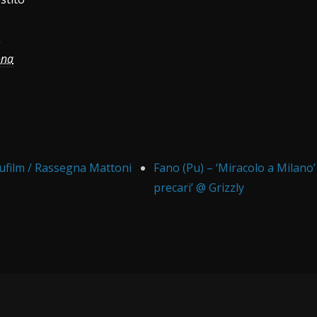
,
ona
cufilm / Rassegna Mattoni
Fano (Pu) – ‘Miracolo a Milano
precari’ @ Grizzly