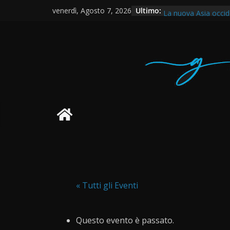
Salta
Il movimento No Ta
Ultimo:
venerdì, Agosto 7, 2026
La nuova Asia occide
al
memorandum
contenuto
Come il movimento d
despota Modi
No Tav – Saremo da
Dopo l’uccisione di F
Bologna
« Tutti gli Eventi
Questo evento è passato.