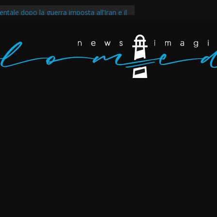
v ancora in marcia
ntale dopo la guerra imposta all’Iran e il
egli scarafaggi ha messo al muro il
ppertutto. Eravamo dappertutto
akir, il tempo della rabbia e della rivolta a