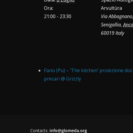
Ora:
Arvultùra
21:00 - 23:30
Via Abbagnano
Senigallia
,
Anc
60019
Italy
Fano (Pu) – ‘The kitchen’ proiezione do
precari @ Grizzly
Contacts:
info@glomeda.org