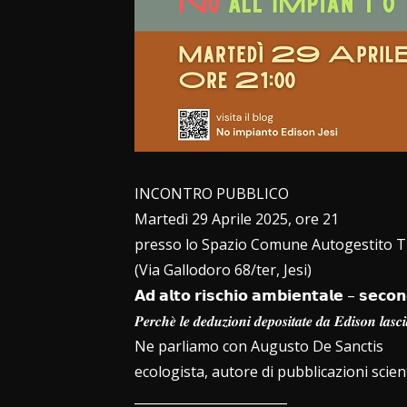
INCONTRO PUBBLICO
Martedì 29 Aprile 2025, ore 21
presso lo Spazio Comune Autogestito 
(Via Gallodoro 68/ter, Jesi)
𝗔𝗱 𝗮𝗹𝘁𝗼 𝗿𝗶𝘀𝗰𝗵𝗶𝗼 𝗮𝗺𝗯𝗶𝗲𝗻𝘁𝗮𝗹𝗲 – 𝘀𝗲𝗰𝗼
𝑷𝒆𝒓𝒄𝒉𝒆̀ 𝒍𝒆 𝒅𝒆𝒅𝒖𝒛𝒊𝒐𝒏𝒊 𝒅𝒆𝒑𝒐𝒔𝒊𝒕𝒂𝒕𝒆 𝒅𝒂 𝑬𝒅𝒊𝒔𝒐𝒏 𝒍𝒂𝒔
Ne parliamo con Augusto De Sanctis
ecologista, autore di pubblicazioni scien
________________________