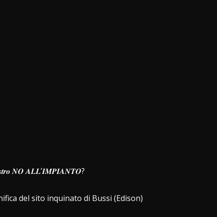
𝒅𝒆𝒍 𝒏𝒐𝒔𝒕𝒓𝒐 𝑵𝑶 𝑨𝑳𝑳’𝑰𝑴𝑷𝑰𝑨𝑵𝑻𝑶?
fica del sito inquinato di Bussi (Edison)