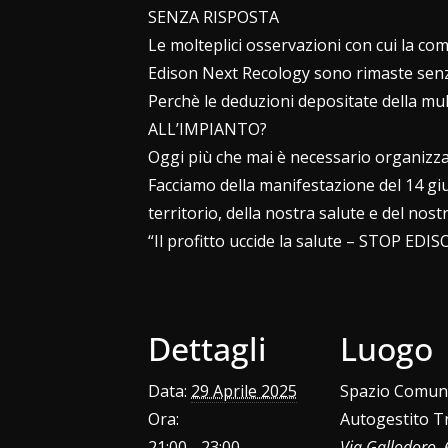
SENZA RISPOSTA
Le molteplici osservazioni con cui la co
Edison Next Recology sono rimaste senz
Perchè le deduzioni depositate della mul
ALL’IMPIANTO?
Oggi più che mai è necessario organizzar
Facciamo della manifestazione del 14 gi
territorio, della nostra salute e del nost
“Il profitto uccide la salute – STOP EDIS
Dettagli
Luogo
Data:
29 Aprile 2025
Spazio Comun
Ora:
Autogestito T
21:00 - 23:00
Via Gallodoro, 