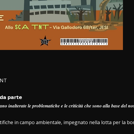
TNT
𝗱𝗮 𝗽𝗮𝗿𝘁𝗲
𝒄𝒊𝒂𝒏𝒐 𝒊𝒏𝒂𝒍𝒕𝒆𝒓𝒂𝒕𝒆 𝒍𝒆 𝒑𝒓𝒐𝒃𝒍𝒆𝒎𝒂𝒕𝒊𝒄𝒉𝒆 𝒆 𝒍𝒆 𝒄𝒓𝒊𝒕𝒊𝒄𝒊𝒕𝒂̀ 𝒄𝒉𝒆 𝒔𝒐𝒏𝒐 𝒂𝒍𝒍𝒂 𝒃𝒂𝒔𝒆 
tifiche in campo ambientale, impegnato nella lotta per la boni