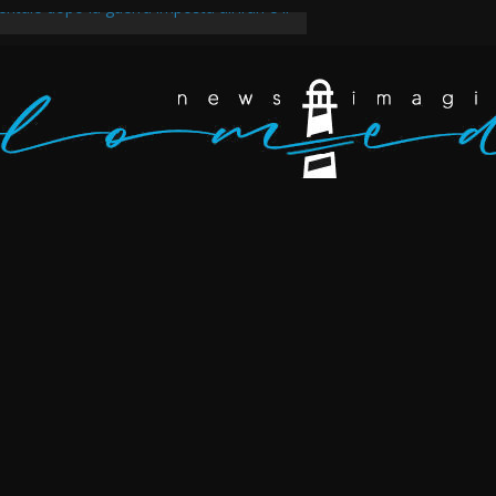
ntale dopo la guerra imposta all’Iran e il
egli scarafaggi ha messo al muro il
ppertutto. Eravamo dappertutto
akir, il tempo della rabbia e della rivolta a
v ancora in marcia