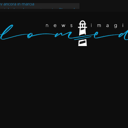
v ancora in marcia
ntale dopo la guerra imposta all’Iran e il
egli scarafaggi ha messo al muro il
ppertutto. Eravamo dappertutto
akir, il tempo della rabbia e della rivolta a