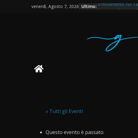
Salta
Ultimo:
Il movimento No Ta
venerdì, Agosto 7, 2026
al
La nuova Asia occide
memorandum
contenuto
Come il movimento d
despota Modi
No Tav – Saremo da
Dopo l’uccisione di F
Bologna
« Tutti gli Eventi
Questo evento è passato.