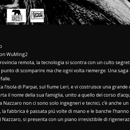
o
e con WuMing2
a provincia remota, la tecnologia si scontra con un culto segre
ul punto di scomparire ma che ogni volta riemerge. Una saga lu
falle.
’isola di Parpai, sul fiume Leri, e vi costruisce una grande 
orta il nome della sua famiglia, unito a quello del corso d’ac
 Nazzaro non ci sono solo ingegneri e tecnici, c’è anche un m
, la fabbrica è passata piú volte di mano e le banche l’hanno
i Nazzaro, si presenta con un piano irresistibile di rigeneraz