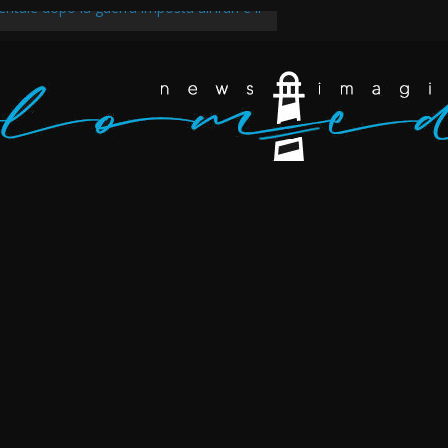
ntale dopo la guerra imposta all’Iran e il
egli scarafaggi ha messo al muro il
ppertutto. Eravamo dappertutto
akir, il tempo della rabbia e della rivolta a
v ancora in marcia